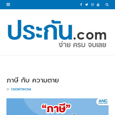
F
T
I
Y
a
w
n
o
c
i
s
u
e
t
t
T
b
t
a
u
o
e
g
b
o
r
r
e
k
a
ภาษี กับ ความตาย
m
BY
CHONTHICHA