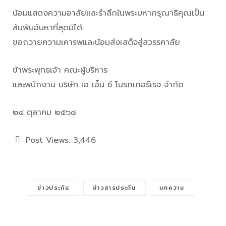
น้อมแสดงความอาลัยและรำลึกในพระมหากรุณาธิคุณเป็น
ล้นพ้นอันหาที่สุดมิได้
ขอถวายความเคารพและน้อมส่งเสด็จสู่สวรรคาลัย
ข้าพระพุทธเจ้า คณะผู้บริหาร
และพนักงาน บริษัท เอ เอ็น ซี โบรกเกอร์เรจ จำกัด
๒๔ ตุลาคม ๒๕๖๘
Post Views:
3,446
ข่าวประกัน
ข่าวสารประกัน
บทความ