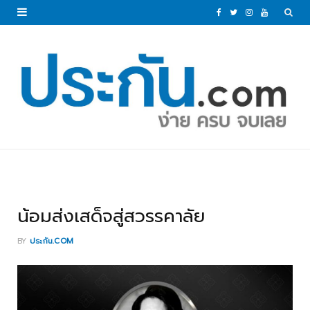
F
T
I
Y
a
w
n
o
c
i
s
u
e
t
t
T
b
t
a
u
o
e
g
b
o
r
r
e
k
a
น้อมส่งเสด็จสู่สวรรคาลัย
m
BY
ประกัน.COM